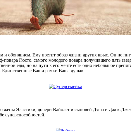
 и обонянием. Ему претит образ жизни других крыс. Он не пита
еф-повара Гюсто, самого молодого повара получившего пять зве
венной еды, но на пути к его мечте есть одно небольшое препят
ки. Единственные Ваши рамки Ваша душа»
го жены Эластики, дочери Вайолет и сыновей Дэша и Джек-Джека
бе суперспособностей.