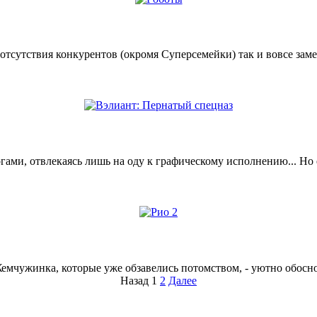
е отсутствия конкурентов (окромя Суперсемейки) так и вовсе заме
ми, отвлекаясь лишь на оду к графическому исполнению... Но ес
Жемчужинка, которые уже обзавелись потомством, - уютно обосн
Назад
1
2
Далее