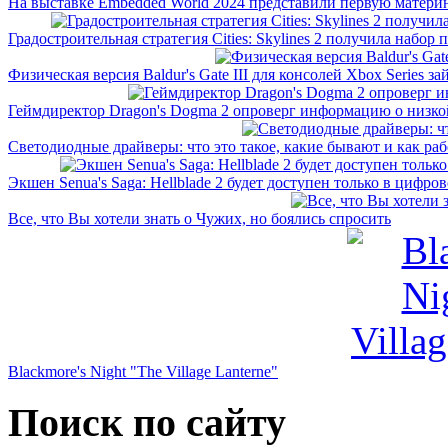
На выставке Embedded World 2024 представили первую материн
Градостроительная стратегия Cities: Skylines 2 получила набор 
Физическая версия Baldur's Gate III для консолей Xbox Series займ
Геймдиректор Dragon's Dogma 2 опроверг информацию о низкой 
Светодиодные драйверы: что это такое, какие бывают и как ра
Экшен Senua's Saga: Hellblade 2 будет доступен только в цифрово
Все, что Вы хотели знать о Чужих, но боялись спросить
Blackmore's Night "The Village Lanterne"
Поиск по сайту